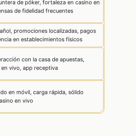
untera de póker, fortaleza en casino en
nsas de fidelidad frecuentes
añol, promociones localizadas, pagos
encia en establecimientos físicos
eracción con la casa de apuestas,
 en vivo, app receptiva
do en móvil, carga rápida, sólido
asino en vivo