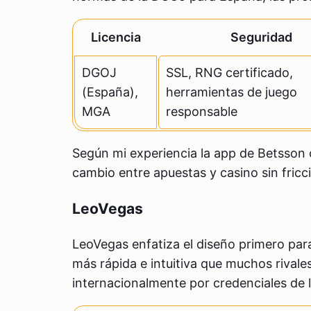
Licencia
Seguridad
DGOJ
SSL, RNG certificado,
(España),
herramientas de juego
MGA
responsable
Según mi experiencia la app de Betsson o
cambio entre apuestas y casino sin fricci
LeoVegas
LeoVegas enfatiza el diseño primero par
más rápida e intuitiva que muchos rivale
internacionalmente por credenciales de 