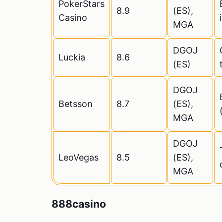
PokerStars
8.9
(ES),
Casino
MGA
DGOJ
Luckia
8.6
(ES)
DGOJ
Betsson
8.7
(ES),
MGA
DGOJ
LeoVegas
8.5
(ES),
MGA
888casino