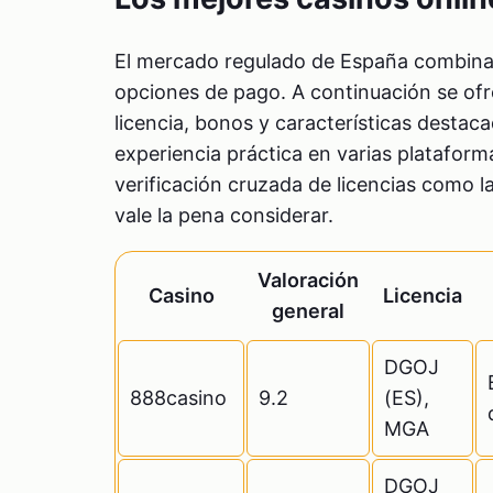
El mercado regulado de España combina 
opciones de pago. A continuación se of
licencia, bonos y características destaca
experiencia práctica en varias plataforma
verificación cruzada de licencias como 
vale la pena considerar.
Valoración
Casino
Licencia
general
DGOJ
888casino
9.2
(ES),
MGA
DGOJ