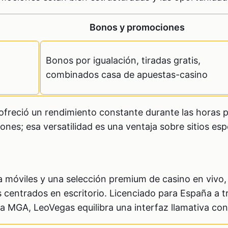
Bonos y promociones
Bonos por igualación, tiradas gratis,
combinados casa de apuestas-casino
freció un rendimiento constante durante las horas pu
ones; esa versatilidad es una ventaja sobre sitios esp
a móviles y una selección premium de casino en vivo
s centrados en escritorio. Licenciado para España a 
la MGA, LeoVegas equilibra una interfaz llamativa con