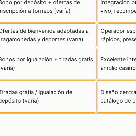
Bono por depósito + ofertas de
Integración p
inscripción a torneos (varía)
vivo, recompe
Ofertas de bienvenida adaptadas a
Operador esp
tragamonedas y deportes (varía)
rápidos, pres
Bonos por igualación + tiradas gratis
Excelente int
(varía)
amplio casino
Tiradas gratis / igualación de
Diseño centra
depósito (varía)
catálogo de c